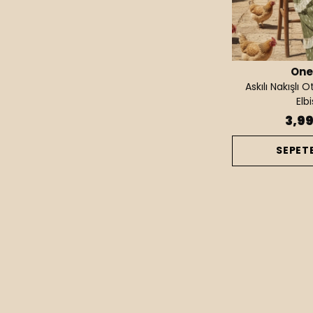
One
Askılı Nakışlı
Elb
3,9
SEPETE