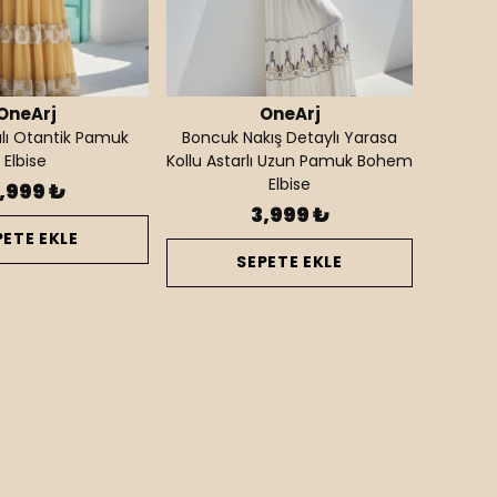
OneArj
OneArj
kılı Otantik Pamuk
Boncuk Nakış Detaylı Yarasa
Elbise
Kollu Astarlı Uzun Pamuk Bohem
Elbise
,999 ₺
3,999 ₺
PETE EKLE
SEPETE EKLE