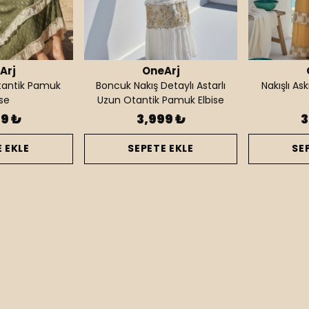
Arj
OneArj
 Otantik Pamuk
Boncuk Nakış Detaylı Astarlı
Nakışlı As
ise
Uzun Otantik Pamuk Elbise
99 ₺
3,999 ₺
3
 EKLE
SEPETE EKLE
SE