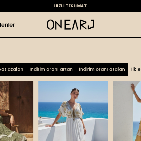
HIZLI TESLİMAT
lenler
iyat azalan
İndirim oranı artan
İndirim oranı azalan
İlk 