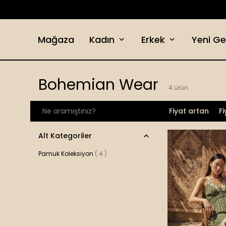
Mağaza
Kadın
Erkek
Yeni Ge
Bohemian Wear
4
ürün
Fiyat artan
F
Alt Kategoriler
Pamuk Koleksiyon
(
4
)