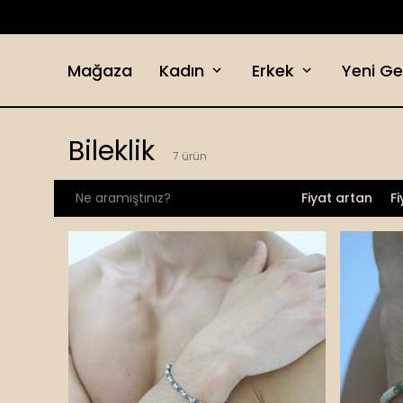
Mağaza
Kadın
Erkek
Yeni Ge
Bileklik
7
ürün
Fiyat artan
F