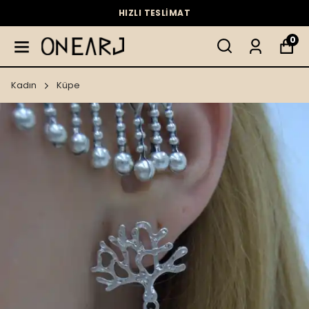
HIZLI TESLİMAT
0
Kadın
Küpe