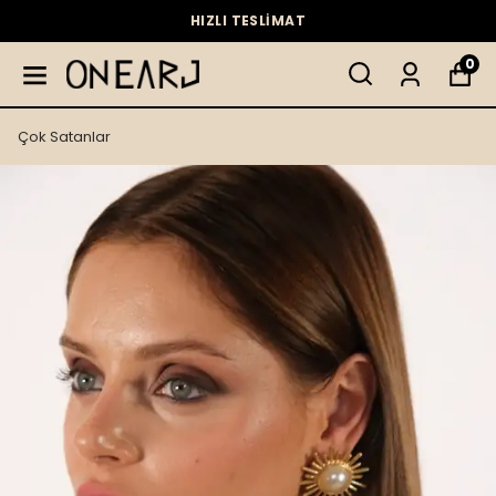
HIZLI TESLİMAT
0
Çok Satanlar