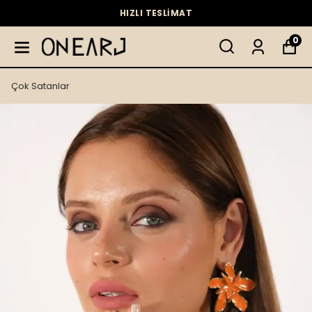
HIZLI TESLİMAT
0
Çok Satanlar