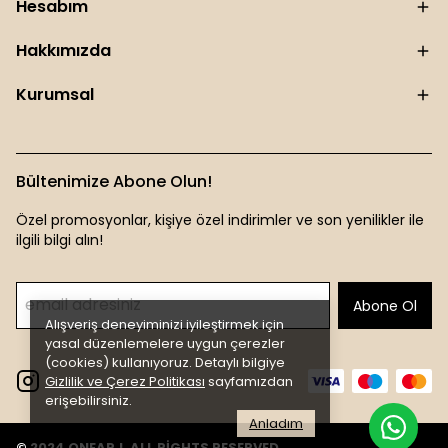
Hesabım
Hakkımızda
Kurumsal
Bültenimize Abone Olun!
Özel promosyonlar, kişiye özel indirimler ve son yenilikler ile
ilgili bilgi alın!
Abone Ol
Alışveriş deneyiminizi iyileştirmek için
yasal düzenlemelere uygun çerezler
(cookies) kullanıyoruz. Detaylı bilgiye
Gizlilik ve Çerez Politikası
sayfamızdan
erişebilirsiniz.
Anladım
© 2024 ONEARJ. ALL RİGHTS RESERVED.