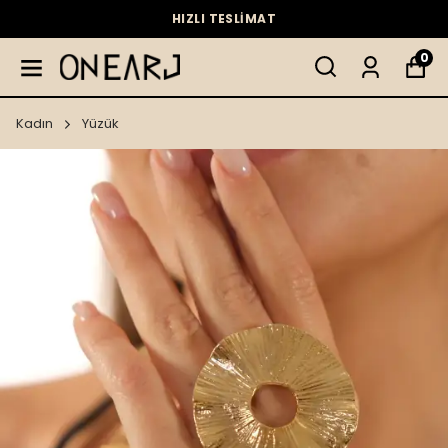
HIZLI TESLİMAT
0
Kadın
Yüzük