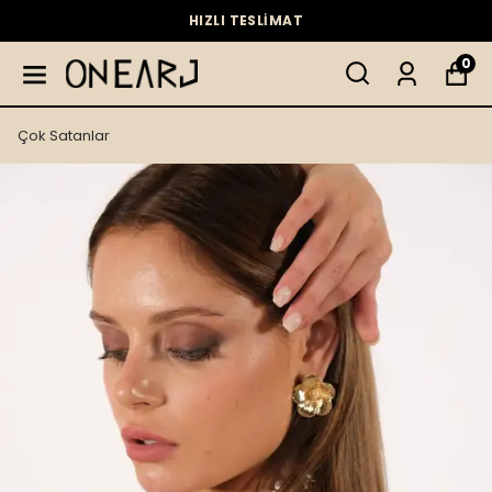
HIZLI TESLİMAT
0
Çok Satanlar