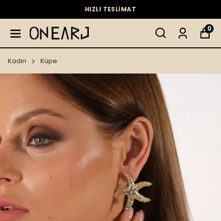
HIZLI TESLİMAT
0
Kadın
Küpe