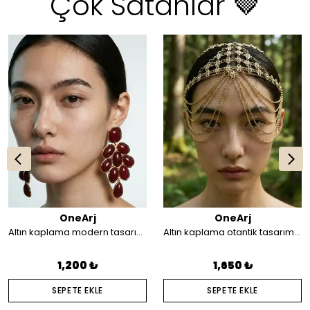
Çok Satanlar 🤎
OneArj
OneArj
Altın kaplama modern tasarım küpe
Altın kaplama otantik tasarım saç aksesuarı
1,200 ₺
1,650 ₺
SEPETE EKLE
SEPETE EKLE