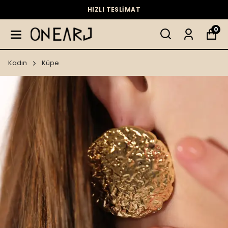
HIZLI TESLİMAT
0
Kadın
Küpe