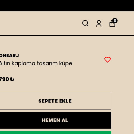
0
ONEARJ
Altın kaplama tasarım küpe
790 ₺
SEPETE EKLE
HEMEN AL