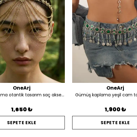
OneArj
OneArj
Altın kaplama otantik tasarım saç aksesuarı
Gümüş kaplama yeşil cam t
1,650 ₺
1,900 ₺
SEPETE EKLE
SEPETE EKLE