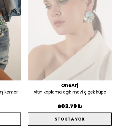
OneArj
aş kemer
Altın kaplama açık mavi çiçek küpe
Alt
603.79 ₺
STOKTA YOK