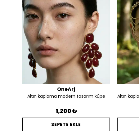
OneArj
Altın kaplama silüet detay tasarım kalın yüzük
Altın kaplama modern tasarım küpe
1,200 ₺
SEPETE EKLE