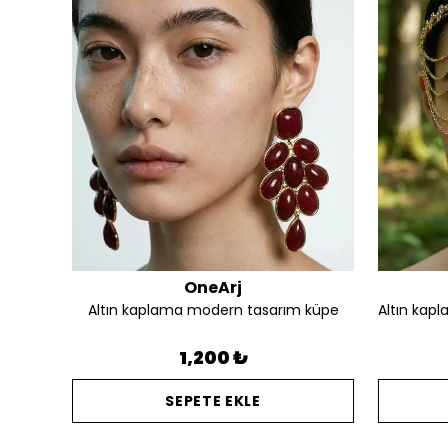
OneArj
Altın kaplama silüet detay tasarım kalın yüzük
Altın kaplama modern tasarım küpe
1,200 ₺
SEPETE EKLE