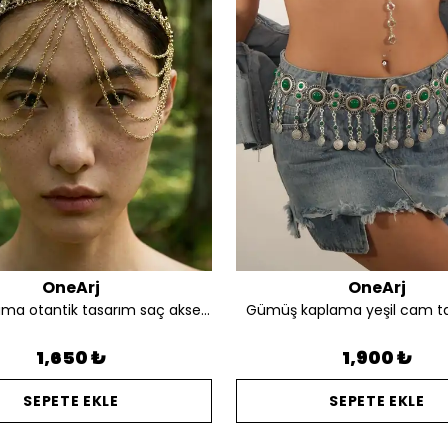
OneArj
OneArj
Altın kaplama otantik tasarım saç aksesuarı
Gümüş kaplama yeşil cam t
1,650 ₺
1,900 ₺
SEPETE EKLE
SEPETE EKLE