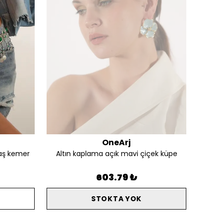
OneArj
aş kemer
Altın kaplama açık mavi çiçek küpe
Alt
603.79 ₺
STOKTA YOK