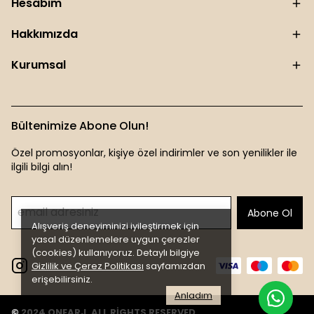
Hesabım
Hakkımızda
Kurumsal
Bültenimize Abone Olun!
Özel promosyonlar, kişiye özel indirimler ve son yenilikler ile
ilgili bilgi alın!
Abone Ol
Alışveriş deneyiminizi iyileştirmek için
yasal düzenlemelere uygun çerezler
(cookies) kullanıyoruz. Detaylı bilgiye
Gizlilik ve Çerez Politikası
sayfamızdan
erişebilirsiniz.
Anladım
© 2024 ONEARJ. ALL RİGHTS RESERVED.