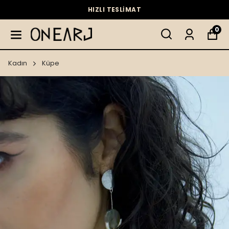
HIZLI TESLİMAT
0
Kadın
Küpe