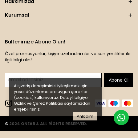
Hakkımızda
Kurumsal
Bültenimize Abone Olun!
Özel promosyonlar, kişiye özel indirimler ve son yenilikler ile
ilgili bilgi alın!
Abone Ol
Alışveriş deneyiminizi iyileştirmek için
yasal düzenlemelere uygun çerezler
(cookies) kullanıyoruz. Detaylı bilgiye
Gizlilik ve Çerez Politikası
sayfamızdan
erişebilirsiniz.
Anladım
© 2024 ONEARJ. ALL RİGHTS RESERVED.
DESIGNED BY
JET DİGİTAL
.