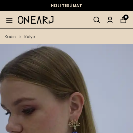
HIZLI TESLİMAT
0
Kadın
Kolye