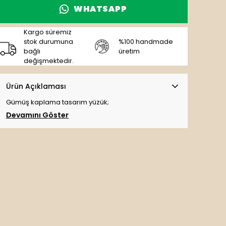
WHATSAPP
Kargo süremiz
stok durumuna
%100 handmade
bağlı
üretim
değişmektedir.
Ürün Açıklaması
Gümüş kaplama tasarım yüzük;
Devamını Göster