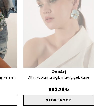
OneArj
aş kemer
Altın kaplama açık mavi çiçek küpe
Alt
603.79 ₺
STOKTA YOK