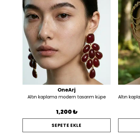
OneArj
Altın kaplama silüet detay tasarım kalın yüzük
Altın kaplama modern tasarım küpe
1,200 ₺
SEPETE EKLE