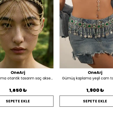
OneArj
OneArj
Altın kaplama otantik tasarım saç aksesuarı
Gümüş kaplama yeşil cam t
1,650 ₺
1,900 ₺
SEPETE EKLE
SEPETE EKLE