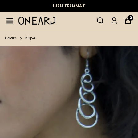
HIZLI TESLİMAT
0
Kadın
Küpe