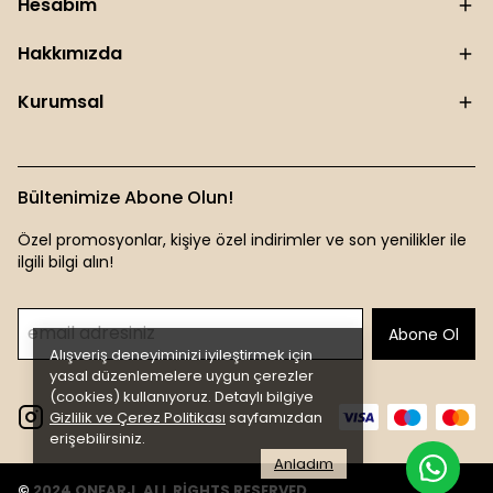
Hesabım
Hakkımızda
Kurumsal
Bültenimize Abone Olun!
Özel promosyonlar, kişiye özel indirimler ve son yenilikler ile
ilgili bilgi alın!
Abone Ol
Alışveriş deneyiminizi iyileştirmek için
yasal düzenlemelere uygun çerezler
(cookies) kullanıyoruz. Detaylı bilgiye
Gizlilik ve Çerez Politikası
sayfamızdan
erişebilirsiniz.
Anladım
© 2024 ONEARJ. ALL RİGHTS RESERVED.