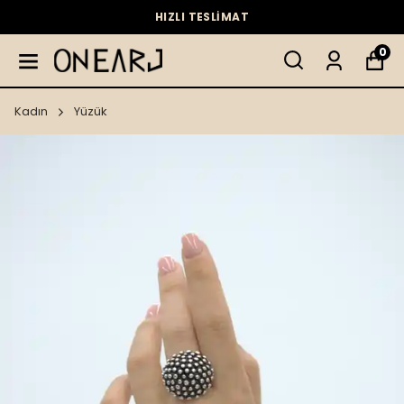
HIZLI TESLİMAT
0
Kadın
Yüzük