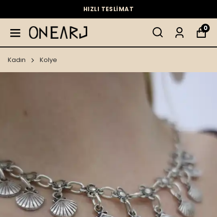
HIZLI TESLİMAT
0
Kadın
Kolye