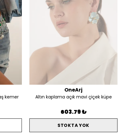
OneArj
aş kemer
Altın kaplama açık mavi çiçek küpe
Alt
603.79 ₺
STOKTA YOK