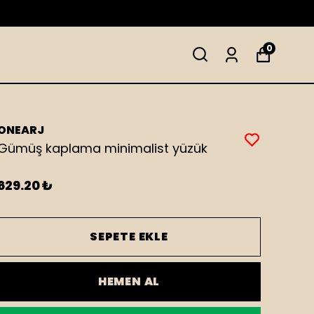
0
ONEARJ
Gümüş kaplama minimalist yüzük
629.20 ₺
SEPETE EKLE
HEMEN AL