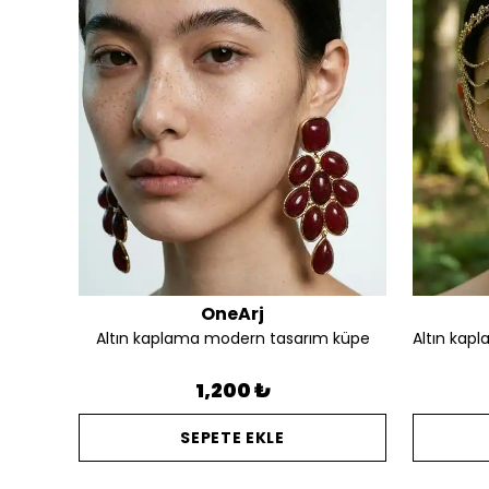
OneArj
Altın kaplama silüet detay tasarım kalın yüzük
Altın kaplama modern tasarım küpe
1,200 ₺
SEPETE EKLE