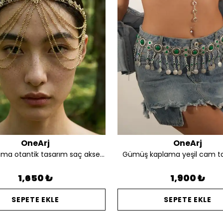
OneArj
OneArj
Altın kaplama otantik tasarım saç aksesuarı
Gümüş kaplama yeşil cam t
1,650 ₺
1,900 ₺
SEPETE EKLE
SEPETE EKLE