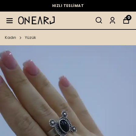
HIZLI TESLİMAT
0
Kadın
Yüzük