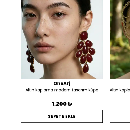
OneArj
Altın kaplama silüet detay tasarım kalın yüzük
Altın kaplama modern tasarım küpe
1,200 ₺
SEPETE EKLE