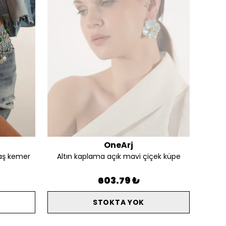
OneArj
aş kemer
Altın kaplama açık mavi çiçek küpe
Alt
603.79 ₺
STOKTA YOK