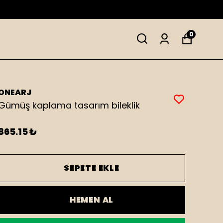
0
ONEARJ
Gümüş kaplama tasarım bileklik
865.15 ₺
SEPETE EKLE
HEMEN AL