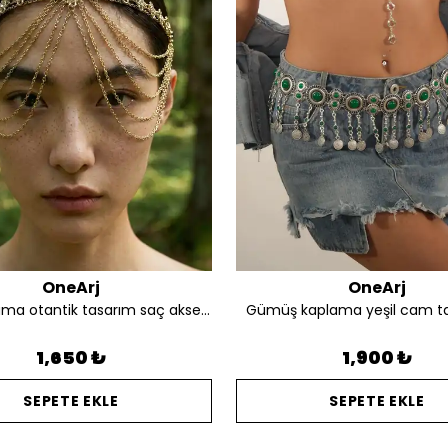
OneArj
OneArj
Altın kaplama otantik tasarım saç aksesuarı
Gümüş kaplama yeşil cam t
1,650 ₺
1,900 ₺
SEPETE EKLE
SEPETE EKLE