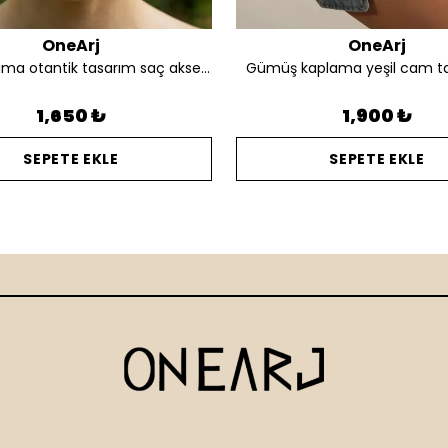
OneArj
OneArj
Altın kaplama otantik tasarım saç aksesuarı
Gümüş kaplama yeşil cam t
1,650 ₺
1,900 ₺
SEPETE EKLE
SEPETE EKLE