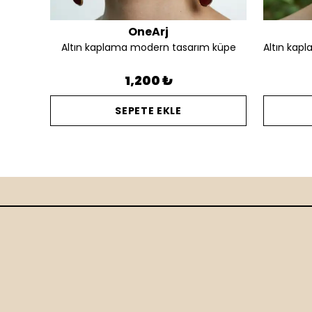
OneArj
Altın kaplama silüet detay tasarım kalın yüzük
Altın kaplama modern tasarım küpe
1,200 ₺
SEPETE EKLE