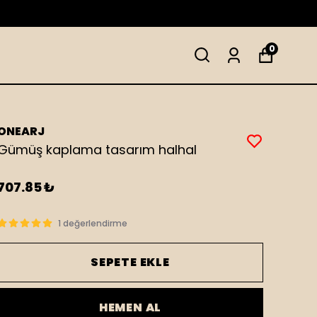
0
ONEARJ
Gümüş kaplama tasarım halhal
707.85 ₺
1 değerlendirme
SEPETE EKLE
HEMEN AL