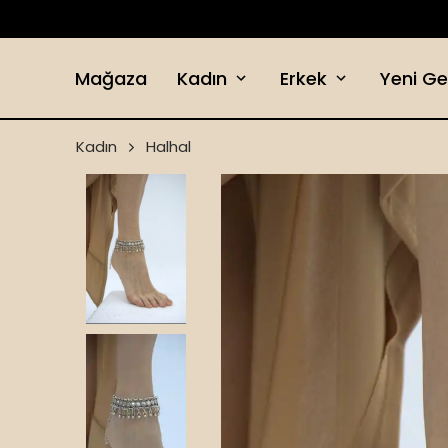
Mağaza
Kadın
Erkek
Yeni Ge
Kadın
Halhal