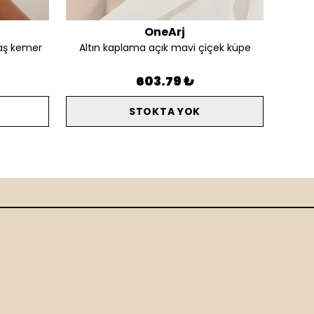
OneArj
aş kemer
Altın kaplama açık mavi çiçek küpe
Alt
603.79 ₺
STOKTA YOK