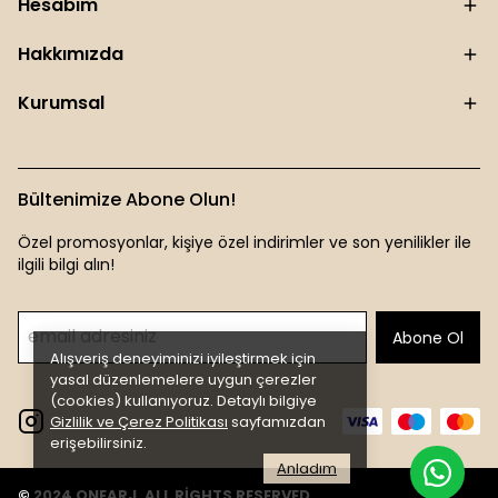
Hesabım
Hakkımızda
Kurumsal
Bültenimize Abone Olun!
Özel promosyonlar, kişiye özel indirimler ve son yenilikler ile
ilgili bilgi alın!
Abone Ol
Alışveriş deneyiminizi iyileştirmek için
yasal düzenlemelere uygun çerezler
(cookies) kullanıyoruz. Detaylı bilgiye
Gizlilik ve Çerez Politikası
sayfamızdan
erişebilirsiniz.
Anladım
© 2024 ONEARJ. ALL RİGHTS RESERVED.