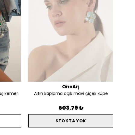
OneArj
aş kemer
Altın kaplama açık mavi çiçek küpe
Alt
603.79 ₺
STOKTA YOK