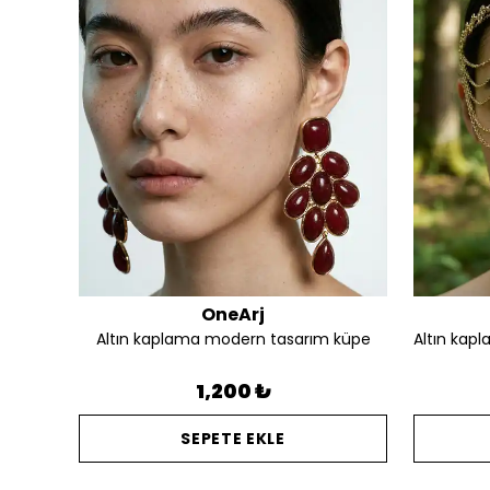
OneArj
Altın kaplama silüet detay tasarım kalın yüzük
Altın kaplama modern tasarım küpe
1,200 ₺
SEPETE EKLE