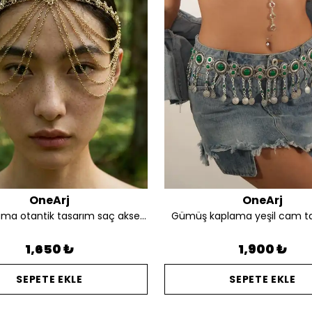
OneArj
OneArj
Altın kaplama otantik tasarım saç aksesuarı
Gümüş kaplama yeşil cam t
1,650 ₺
1,900 ₺
SEPETE EKLE
SEPETE EKLE