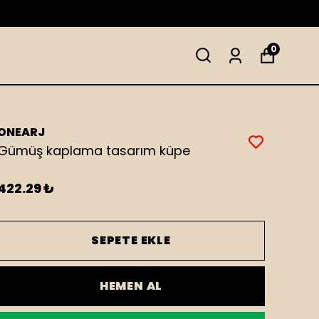
0
ONEARJ
Gümüş kaplama tasarım küpe
422.29 ₺
SEPETE EKLE
HEMEN AL