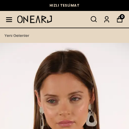
HIZLI TESLİMAT
0
Yeni Gelenler