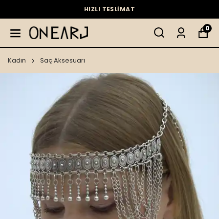
HIZLI TESLİMAT
0
Kadın
Saç Aksesuarı