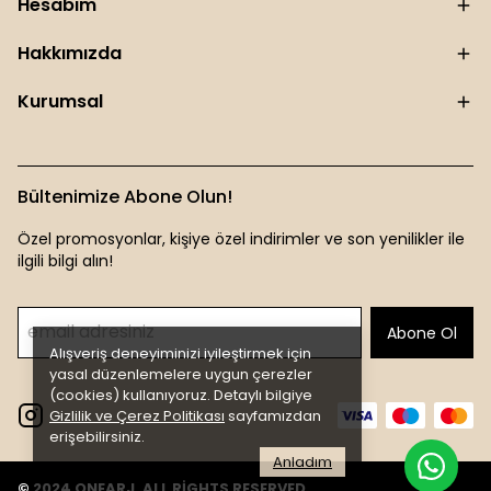
Hesabım
Hakkımızda
Kurumsal
Bültenimize Abone Olun!
Özel promosyonlar, kişiye özel indirimler ve son yenilikler ile
ilgili bilgi alın!
Abone Ol
Alışveriş deneyiminizi iyileştirmek için
yasal düzenlemelere uygun çerezler
(cookies) kullanıyoruz. Detaylı bilgiye
Gizlilik ve Çerez Politikası
sayfamızdan
erişebilirsiniz.
Anladım
© 2024 ONEARJ. ALL RİGHTS RESERVED.