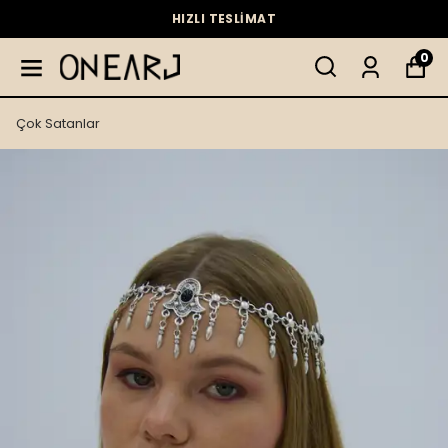
HIZLI TESLİMAT
0
Çok Satanlar