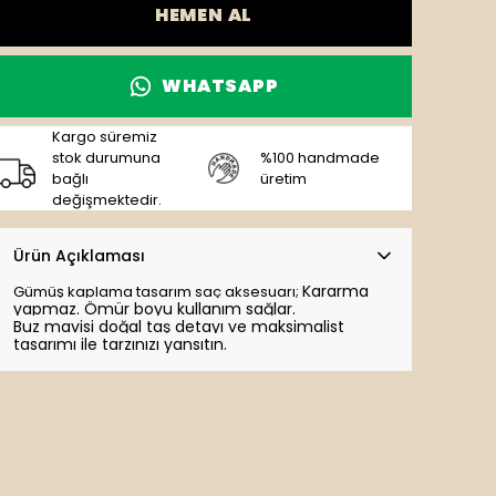
HEMEN AL
WHATSAPP
Kargo süremiz
stok durumuna
%100 handmade
bağlı
üretim
değişmektedir.
Ürün Açıklaması
Kararma
Gümüş kaplama tasarım saç aksesuarı;
yapmaz. Ömür boyu kullanım sağlar.
Buz mavisi doğal taş detayı ve maksimalist
tasarımı ile tarzınızı yansıtın.