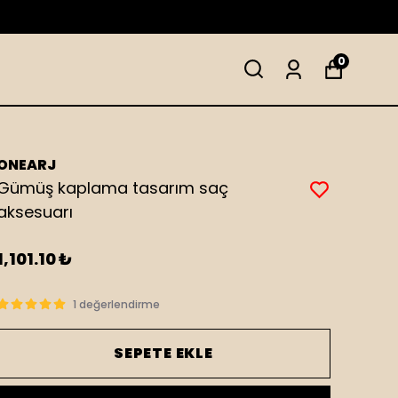
0
ONEARJ
Gümüş kaplama tasarım saç
aksesuarı
1,101.10 ₺
1 değerlendirme
SEPETE EKLE