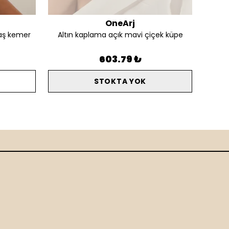
OneArj
aş kemer
Altın kaplama açık mavi çiçek küpe
Alt
603.79 ₺
STOKTA YOK