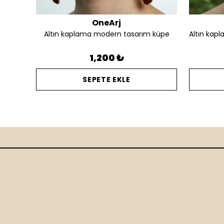
OneArj
Altın kaplama silüet detay tasarım kalın yüzük
Altın kaplama modern tasarım küpe
1,200 ₺
SEPETE EKLE