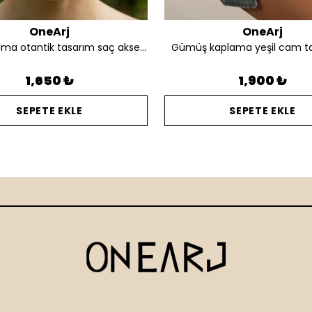
OneArj
OneArj
Altın kaplama otantik tasarım saç aksesuarı
Gümüş kaplama yeşil cam t
1,650 ₺
1,900 ₺
SEPETE EKLE
SEPETE EKLE