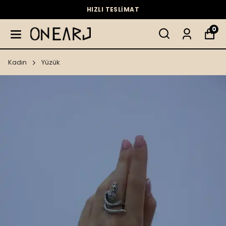
HIZLI TESLİMAT
0
Kadın
Yüzük