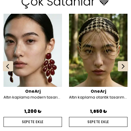
Çok Satanlar 🤎
OneArj
OneArj
Altın kaplama modern tasarım küpe
Altın kaplama otantik tasarım saç aksesuarı
1,200 ₺
1,650 ₺
SEPETE EKLE
SEPETE EKLE