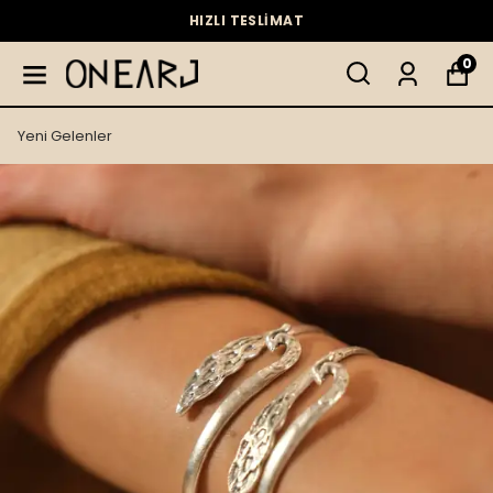
HIZLI TESLİMAT
0
Yeni Gelenler