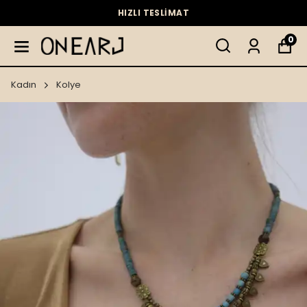
HIZLI TESLİMAT
0
Kadın
Kolye