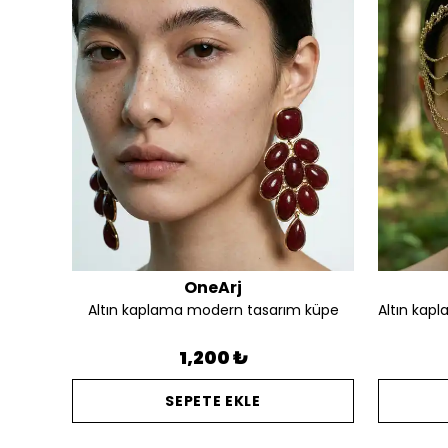
OneArj
Altın kaplama silüet detay tasarım kalın yüzük
Altın kaplama modern tasarım küpe
1,200 ₺
SEPETE EKLE