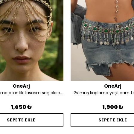
OneArj
OneArj
Altın kaplama otantik tasarım saç aksesuarı
Gümüş kaplama yeşil cam t
1,650 ₺
1,900 ₺
SEPETE EKLE
SEPETE EKLE