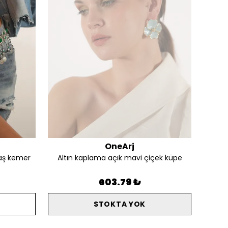
OneArj
aş kemer
Altın kaplama açık mavi çiçek küpe
Alt
603.79 ₺
STOKTA YOK