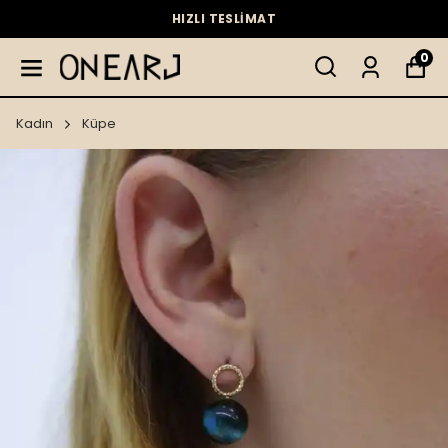
HIZLI TESLİMAT
0
Kadın
Küpe